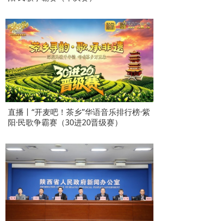
直播丨“开麦吧！茶乡”华语音乐排行榜·紫
阳·民歌争霸赛（30进20晋级赛）