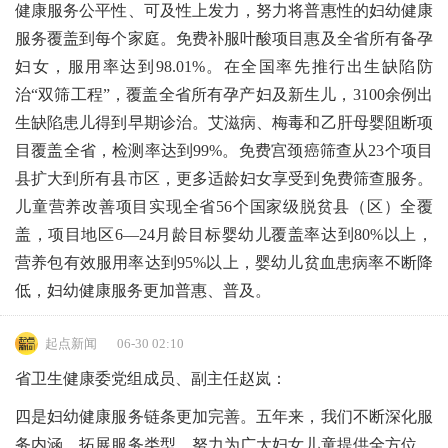
健康服务公平性、可及性上发力，努力将普惠性的妇幼健康
服务覆盖到每个家庭。免费补服叶酸项目惠及全省所有备孕
妇女，服用率达到98.01%。在全国率先推行出生缺陷防
治“双筛工程”，覆盖全省所有孕产妇及新生儿，3100余例出
生缺陷患儿得到早期诊治。艾滋病、梅毒和乙肝母婴阻断项
目覆盖全省，检测率达到99%。免费宫颈癌筛查从23个项目
县扩大到所有县市区，更多适龄妇女享受到免费筛查服务。
儿童营养改善项目实现全省56个国家级脱贫县（区）全覆
盖，项目地区6—24月龄目标婴幼儿覆盖率达到80%以上，
营养包有效服用率达到95%以上，婴幼儿贫血患病率不断降
低，妇幼健康服务更加普惠、普及。
起点新闻
06-30 02:10
省卫生健康委党组成员、副主任赵岚：
四是妇幼健康服务链条更加完善。五年来，我们不断深化服
务内涵、拓展服务类型，努力为广大妇女儿童提供全方位、