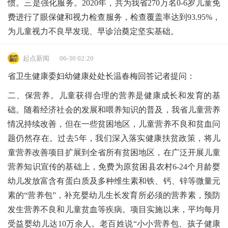
惯。三是强化服务。2020年，共为我省270万名0-6岁儿童免
费进行了眼保健和视力检查服务，检查覆盖率达到93.95%，
为儿童视力不良早发现、早诊治奠定坚实基础。
起点新闻
06-30 02:20
省卫生健康委妇幼健康处处长温春梅回答记者提问：
二、保营养。儿童获得合理的营养是健康成长和发育的基
础。随着经济社会的发展和喂养知识的普及，我省儿童营养
情况持续改善，但在一些贫困地区，儿童营养不良和贫血问
题仍然存在。过去5年，我们深入落实健康扶贫政策，将儿
童营养改善项目扩展到全省所有贫困地区，在广泛开展儿童
营养知识宣传的基础上，免费为原贫困县农村6-24个月龄婴
幼儿发放富含有蛋白质及多种维生素和铁、钙、锌等微量元
素的“营养包”，补充婴幼儿生长发育所必须的营养素，预防
发生营养不良和儿童贫血等疾病。项目实施以来，平均每月
受益婴幼儿达10万余人。老百姓说“小小营养包、孩子健康