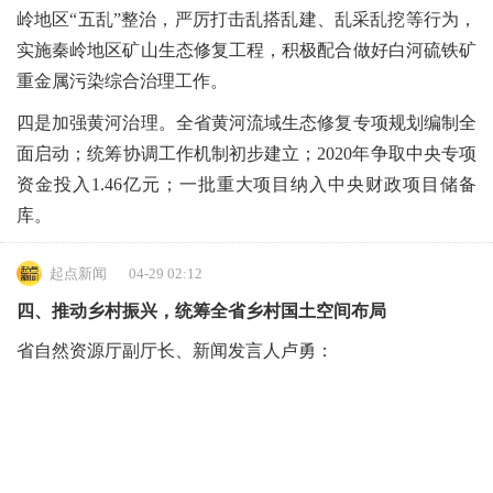
岭地区“五乱”整治，严厉打击乱搭乱建、乱采乱挖等行为，
实施秦岭地区矿山生态修复工程，积极配合做好白河硫铁矿
重金属污染综合治理工作。
四是加强黄河治理。全省黄河流域生态修复专项规划编制全
面启动；统筹协调工作机制初步建立；2020年争取中央专项
资金投入1.46亿元；一批重大项目纳入中央财政项目储备
库。
起点新闻
04-29 02:12
四、推动乡村振兴，统筹全省乡村国土空间布局
省自然资源厅副厅长、新闻发言人卢勇：
构建新发展格局，解决好发展不平衡不充分问题，迫切需要
补齐农业农村短板弱项。
一是全面加强耕地保护。坚持把严格耕地保护，制止耕