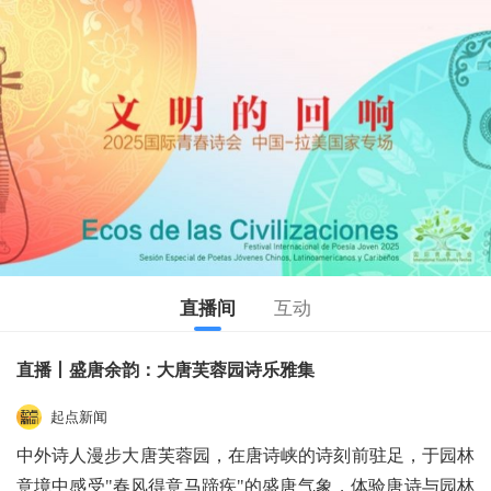
直播间
互动
直播丨盛唐余韵：大唐芙蓉园诗乐雅集
起点新闻
中外诗人漫步大唐芙蓉园，在唐诗峡的诗刻前驻足，于园林
意境中感受"春风得意马蹄疾"的盛唐气象，体验唐诗与园林